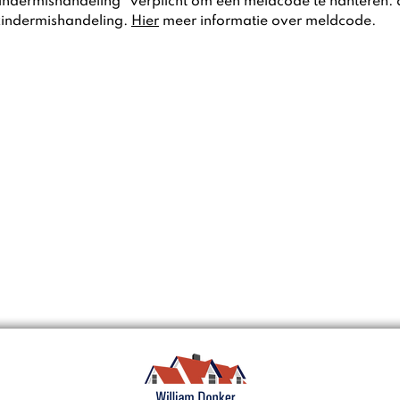
indermishandeling" verplicht om een meldcode te hanteren. 
 kindermishandeling.
Hier
meer informatie over
meldcode.