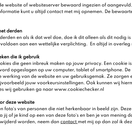
 de website of websiteserver bewaard ingezien of aangevuld
ormatie kunt u altijd contact met mij opnemen. De bewaarter
met derden
erden en als ik dat wel doe, doe ik dit alleen als dit nodig i
oldoen aan een wettelijke verplichting. En altijd in overleg 
eken die ik gebruik
ookies die geen inbreuk maken op jouw privacy. Een cookie is 
ord opgeslagen op uw computer, tablet of smartphone. De co
he werking van de website en uw gebruiksgemak. Ze zorgen 
jvoorbeeld jouw voorkeursinstellingen. Ook kunnen wij hier
es wij gebruiken ga naar
www.cookiechecker.nl
oor deze website
en foto`s van personen die niet herkenbaar in beeld zijn. Deze
j of je kind op een van deze foto`s en ben je van mening d
 verwijderd worden, neem dan
contact
met mij op dan zal ik de