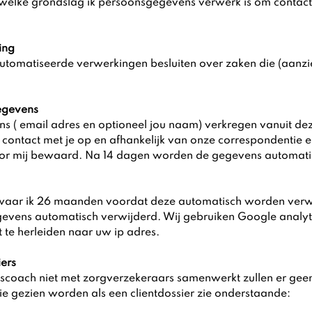
 welke grondslag ik persoonsgegevens verwerk is om contac
ing
utomatiseerde verwerkingen besluiten over zaken die (aanzi
egevens
s ( email adres en optioneel jou naam) verkregen vanuit d
ik contact met je op en afhankelijk van onze correspondentie
oor mij bewaard. Na 14 dagen worden de gegevens automatis
waar ik 26 maanden voordat deze automatisch worden verwi
vens automatisch verwijderd. Wij gebruiken Google analyt
 te herleiden naar uw ip adres.
iers
coach niet met zorgverzekeraars samenwerkt zullen er gee
 gezien worden als een clientdossier zie onderstaande: