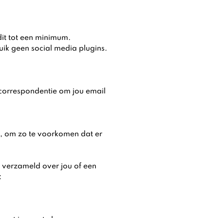
it tot een minimum.
ruik geen social media plugins.
 correspondentie om jou email
n , om zo te voorkomen dat er
b verzameld over jou of een
: